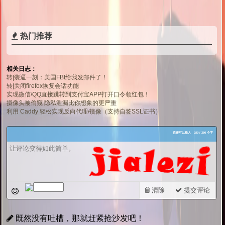
热门推荐
相关日志：
转|装逼一刻：美国FBI给我发邮件了！
转|关闭firefox恢复会话功能
实现微信/QQ直接跳转到支付宝APP打开口令领红包！
摄像头被偷窥 隐私泄漏比你想象的更严重
利用 Caddy 轻松实现反向代理/镜像（支持自签SSL证书）
你还可以输入
250
/ 250 个字
清除
提交评论
既然没有吐槽，那就赶紧抢沙发吧！