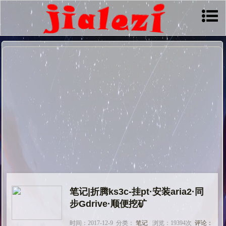
笔记|折腾ks3c-挂pt·安装aria2·同
步Gdrive·顺便挖矿
时间：2017-12-9 分类：
笔记
浏览：19394次
评论：