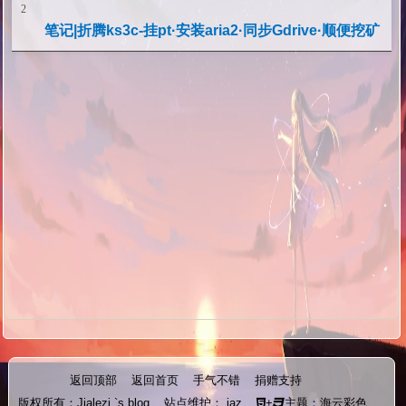
2
笔记|折腾ks3c-挂pt·安装aria2·同步Gdrive·顺便挖矿
返回顶部
返回首页
手气不错
捐赠支持
版权所有：
Jialezi `s blog
站点维护：
jaz
+
主题：海云彩色