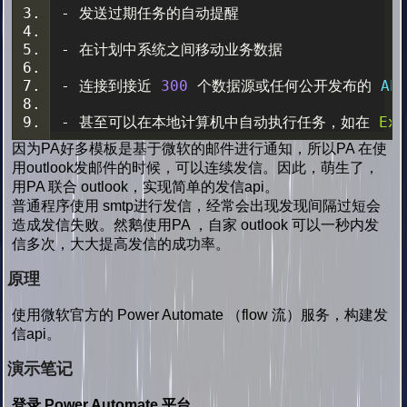
-
发送过期任务的自动提醒
-
在计划中系统之间移动业务数据
-
连接到接近
300
个数据源或任何公开发布的
 AP
-
甚至可以在本地计算机中自动执行任务，如在
Exc
因为PA好多模板是基于微软的邮件进行通知，所以PA 在使
用outlook发邮件的时候，可以连续发信。因此，萌生了，
用PA 联合 outlook，实现简单的发信api。
普通程序使用 smtp进行发信，经常会出现发现间隔过短会
造成发信失败。然鹅使用PA ，自家 outlook 可以一秒内发
信多次，大大提高发信的成功率。
原理
使用微软官方的 Power Automate （flow 流）服务，构建发
信api。
演示笔记
登录 Power Automate 平台