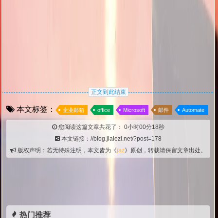
正文到此结束
本文标签：
企业邮箱
office
Microsoft
邮件
Automate
您阅读这篇文章共花了：
0小时00分19秒
本文链接：//blog.jialezi.net/?post=178
版权声明：若无特殊注明，本文皆为《
jaz
》原创，转载请保留文章出处。
热门推荐