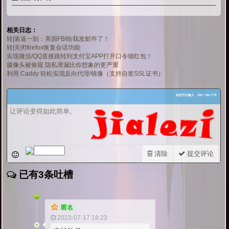
相关日志：
转|装逼一刻：美国FBI给我发邮件了！
转|关闭firefox恢复会话功能
实现微信/QQ直接跳转到支付宝APP打开口令领红包！
摄像头被偷窥 隐私泄漏比你想象的更严重
利用 Caddy 轻松实现反向代理/镜像（支持自签SSL证书）
你还可以输入
250
/ 250 个字
清除
提交评论
已有3条吐槽
匿名
2023-07-17 18:23