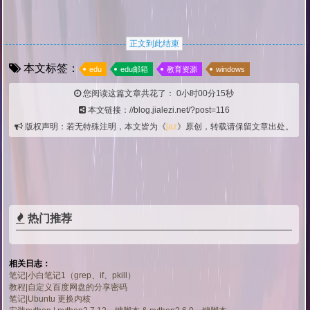
正文到此结束
本文标签：
edu
edu邮箱
教育资源
windows
您阅读这篇文章共花了：
0小时00分16秒
本文链接：//blog.jialezi.net/?post=116
版权声明：若无特殊注明，本文皆为《
jaz
》原创，转载请保留文章出处。
热门推荐
相关日志：
笔记|小白笔记1（grep、if、pkill）
教程|自定义百度网盘的分享密码
笔记|Ubuntu 更换内核