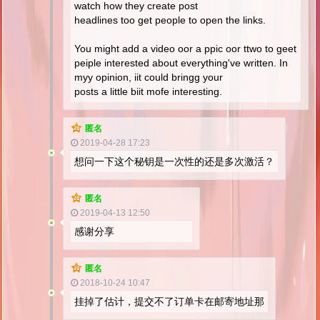
watch how they create post
headlines too get people to open the links.
You might add a video oor a ppic oor ttwo to geet
peiple interested about everything've written. In
myy opinion, iit could bringg your
posts a little biit mofe interesting.
匿名
2019-04-28 17:23
想问一下这个秘钥是一次性的还是多次激活？
匿名
2019-04-13 12:50
感谢分享
匿名
2018-10-24 10:47
挂掉了估计，提交不了订单卡在邮寄地址那