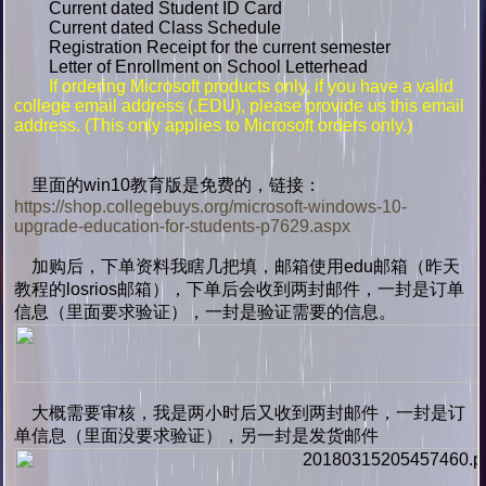
Current dated Student ID Card
Current dated Class Schedule
Registration Receipt for the current semester
Letter of Enrollment on School Letterhead
If ordering Microsoft products only, if you have a valid
college email address (.EDU), please provide us this email
address. (This only applies to Microsoft orders only.)
里面的win10教育版是免费的，链接：
https://shop.collegebuys.org/microsoft-windows-10-
upgrade-education-for-students-p7629.aspx
加购后，下单资料我瞎几把填，邮箱使用edu邮箱（昨天
教程的losrios邮箱），下单后会收到两封邮件，一封是订单
信息（里面要求验证），一封是验证需要的信息。
大概需要审核，我是两小时后又收到两封邮件，一封是订
单信息（里面没要求验证），另一封是发货邮件