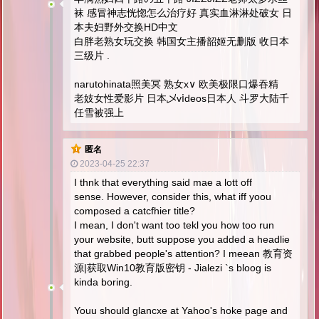
袜 感冒神志恍惚怎么治疗好 真实血淋淋处破女 日
本夫妇野外交换HD中文
白胖老熟女玩交换 韩国女主播韶姬无删版 收日本
三级片 .
narutohinata照美冥 熟女x∨ 欧美极限口爆吞精
老妓女性爱影片 日本乄vⅰdeos日本人 斗罗大陆千
任雪被强上
匿名
2023-04-25 22:37
I thnk that everything said mae a lott off
sense. However, consider this, what iff yoou
composed a catcfhier title?
I mean, I don't want too tekl you how too run
your website, butt suppose you added a headlie
that grabbed people's attention? I meean 教育资
源|获取Win10教育版密钥 - Jialezi `s bloog is
kinda boring.
Youu should glancxe at Yahoo's hoke page and