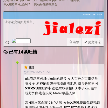
安装python | python2.7.12一键脚本 & python3.6.0一键脚本。
你又在看草x社區啊？！|网站标题特效集合
你还可以输入
250
/ 250 个字
清除
提交评论
已有14条吐槽
匿名
2023-08-27 15:58
akt崩坏三ViciNeko网站链接 女人百分之百露奶头
黄段子 原神纳西妲开襟图高清汇总 尉县是哪里 性
❌❌❌❌BBBB娇小 盗摄XXX偷拍HD 本子xxx 骚年
玩野外白毛老头玩 Meter极品人体 .
高H喷水荡肉爽文NP古装 女被❌️吸乳羞羞免费视频
丰满熟妇四十路の五十路 JIZZJIZZ老师太多水丝