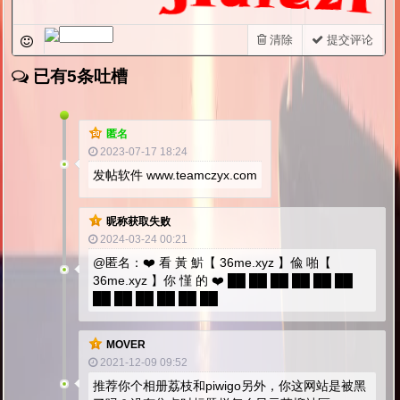
清除
提交评论
已有5条吐槽
匿名
2023-07-17 18:24
发帖软件 www.teamczyx.com
昵称获取失败
2024-03-24 00:21
@匿名：❤️ 看 黃 魸【 36me.xyz 】偸 啪【
36me.xyz 】你 慬 的 ❤️ ██ ██ ██ ██ ██ ██
██ ██ ██ ██ ██ ██
MOVER
2021-12-09 09:52
推荐你个相册荔枝和piwigo另外，你这网站是被黑