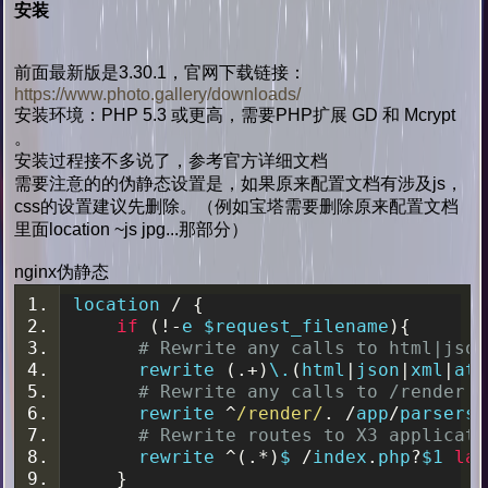
安装
前面最新版是3.30.1，官网下载链接：
https://www.photo.gallery/downloads/
安装环境：PHP 5.3 或更高，需要PHP扩展 GD 和 Mcrypt
。
安装过程接不多说了，参考官方详细文档
需要注意的的伪静态设置是，如果原来配置文档有涉及js，
css的设置建议先删除。（例如宝塔需要删除原来配置文档
里面location ~js jpg...那部分）
nginx伪静态
location 
/
{
if
(!-
e $request_filename
){
# Rewrite any calls to html|json
      rewrite 
(.+)
\.
(
html
|
json
|
xml
|
ato
# Rewrite any calls to /render t
      rewrite 
^
/render/
.
/
app
/
parsers
/
# Rewrite routes to X3 applicati
      rewrite 
^(.*)
$ 
/
index
.
php
?
$1 
las
}