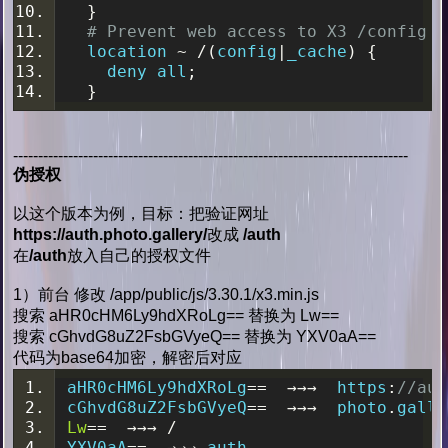
}
# Prevent web access to X3 /config a
  location 
~
/(
config
|
_cache
)
{
    deny all
;
}
-------------------------------------------------------------------------------
伪授权
以这个版本为例，目标：把验证网址
https://auth.photo.gallery/
改成
/auth
在
/auth
放入自己的授权文件
1）前台 修改 /app/public/js/3.30.1/x3.min.js
搜索 aHR0cHM6Ly9hdXRoLg== 替换为 Lw==
搜索 cGhvdG8uZ2FsbGVyeQ== 替换为 YXV0aA==
代码为base64加密，解密后对应
aHR0cHM6Ly9hdXRoLg
==
→→→
  https
:
//aut
cGhvdG8uZ2FsbGVyeQ
==
→→→
  photo
.
galle
Lw
==
→→→
/
YXV0aA
==
→→→
 auth