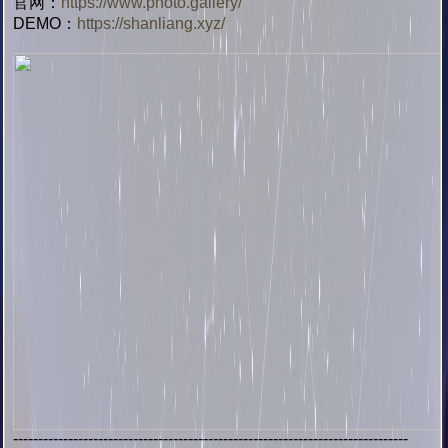
官网：
https://www.photo.gallery/
DEMO：
https://shanliang.xyz/
-------------------------------------------------------------------------------