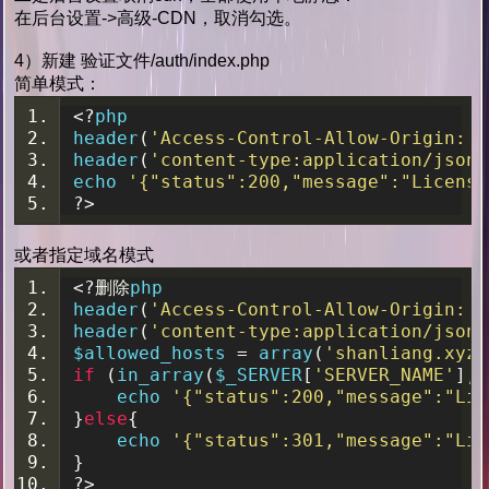
在后台设置->高级-CDN，取消勾选。
4）新建 验证文件/auth/index.php
简单模式：
<?
php 
header
(
'Access-Control-Allow-Origin: *
header
(
'content-type:application/json'
echo 
'{"status":200,"message":"License
?>
或者指定域名模式
<?删除
php 
header
(
'Access-Control-Allow-Origin: *
header
(
'content-type:application/json'
$allowed_hosts 
=
 array
(
'shanliang.xyz'
if
(
in_array
(
$_SERVER
[
'SERVER_NAME'
],
 
    echo 
'{"status":200,"message":"Lic
}
else
{
    echo 
'{"status":301,"message":"Lic
}
?>