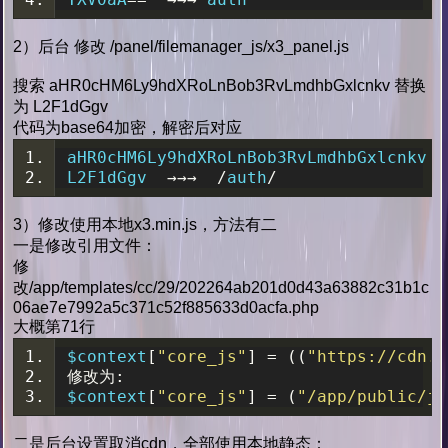
2）后台 修改 /panel/filemanager_js/x3_panel.js
搜索 aHR0cHM6Ly9hdXRoLnBob3RvLmdhbGxlcnkv 替换
为 L2F1dGgv
代码为base64加密，解密后对应
aHR0cHM6Ly9hdXRoLnBob3RvLmdhbGxlcnkv  
L2F1dGgv  
→→→
/
auth
/
3）修改使用本地x3.min.js，方法有二
一是修改引用文件：
修
改/app/templates/cc/29/202264ab201d0d43a63882c31b1c
06ae7e7992a5c371c52f885633d0acfa.php
大概第71行
$context
[
"core_js"
]
=
((
"https://cdn.j
修改为:
$context
[
"core_js"
]
=
(
"/app/public/js
二是后台设置取消cdn，全部使用本地静态：