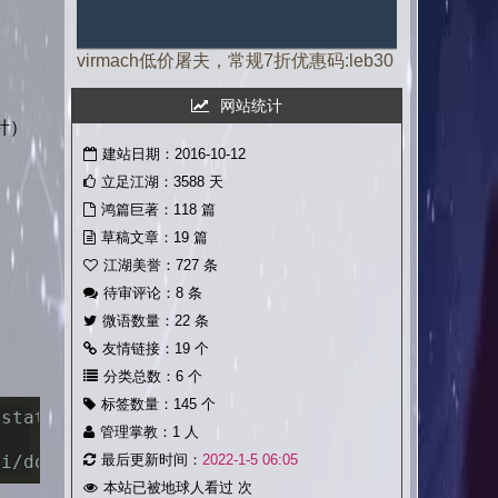
virmach低价屠夫，常规7折优惠码:leb30
网站统计
针）
建站日期：2016-10-12
立足江湖：3588 天
鸿篇巨著：118 篇
草稿文章：19 篇
江湖美誉：727 条
待审评论：8 条
微语数量：22 条
友情链接：19 个
分类总数：6 个
标签数量：145 个
 status.sh
管理掌教：1 人
最后更新时间：
2022-1-5 06:05
bi/doubi/master/status.sh && chmod +x status.
本站已被地球人看过
次