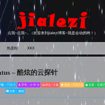
点我~点我~.. （欢迎来到jialezi博客~我是会动的哟！）
热卖街
XKX
Status – 酷炫的云探针
数：7710 个
字号：
小
中
大
评论：0 条
浏览：17213 次
百度：百度
分类：
教程