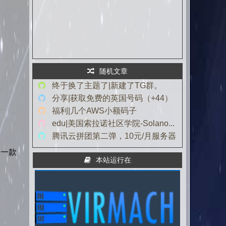
利用 Caddy 轻松实现反向代理/镜像（支持自签SSL证书）
docker | SSINCURL 优化美化 Arukas API 调用输出程序
笔记|小白笔记1（grep、if、pkill）
初尝轻量级博客程序typecho。
随机文章
终于换了主题了|新建了TG群。
分享|获取免费的英国号码（+44）
福利|几个AWS小额码子
edu|美国索拉诺社区学院-Solano...
腾讯云拼团第二弹，10元/月服务器
了一款
本站运行在