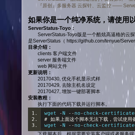
『原创』多服务器 云探针、云监控 —— ServerS
如果你是一个纯净系统，请使用
ServerStatus-Toyo：
ServerStatus-Toyo版是一个酷炫高逼
是ServerStatus（ https://github.com/tenyue
目录介绍
：
clients 客户端文件
server 服务端文件
web 网站文件
更新说明：
20170430, 优化手机显示式样
20170429, 去除主机名设定
20170427, 增加一键部署脚本
安装教程：
执行下面的代码下载并运行脚本。
wget 
-
N 
--
no
-
check
-
certificate
#
如果上面这个脚本无法下载，尝试使用
wget 
-
N 
--
no
-
check
-
certificate
下载脚本后，根据需要安装客户端或者服务端