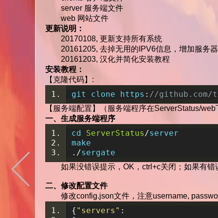
server 服务端文件
web 网站文件
更新说明：
20170108, 更新支持所有系统
20161205, 去掉无用的IPV6信息，增加
20161203, 汉化并简化安装教程
安装教程：
【克隆代码】:
git clone https
:
//github.com/t
【服务端配置】（服务端程序在ServerStatus/web
一、生成服务端程序
cd 
ServerStatus
/
server
make
./
sergate
如果没错误提示，OK，ctrl+c关闭；如果有错
二、修改配置文件
修改config.json文件，注意username, p
{
"servers"
: