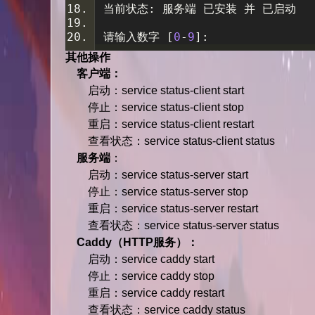
当前状态:
服务端
已安装
并
已启动
请输入数字
[
0
-
9
]:
其他操作
客户端：
启动：service status-client start
停止：service status-client stop
重启：service status-client restart
查看状态：service status-client status
服务端
：
启动：service status-server start
停止：service status-server stop
重启：service status-server restart
查看状态：service status-server status
Caddy（HTTP服务）：
启动：service caddy start
停止：service caddy stop
重启：service caddy restart
查看状态：service caddy status