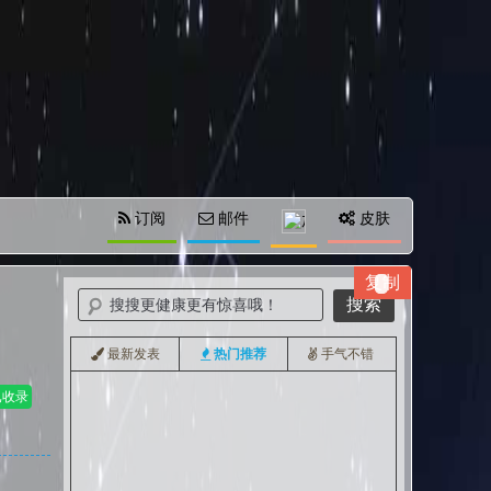
订阅
邮件
皮肤
最新发表
热门推荐
手气不错
收集一些我已使用过的有趣的docker镜像
已收录
ServerStatus – 酷炫的云探针
教程|自定义百度网盘的分享密码
docker | 利用 Caddy 非常简单地部署反向代理