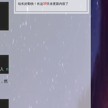
10
站长好勤快！长达
天未更新内容了
入
 n 
并回车。
），然