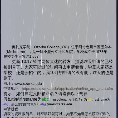
奥扎克学院（Ozarka College, OC）位于阿肯色州市区墨尔本
（Melbourne），是一所小型公立社区学院，学校成立于1975年，
在校学生人数约1,557
更新:10.17 经过两位大佬的转发，据说昨天申请的已经
被删号了。大家可以过段时间再去申请看看，毕竟人家还是
学校，还是会招生的，我10月初申请的没有删，昨天的也是
删了。
网址：
www.ozarka.edu
申
请地址：
https://otc.ozarka.edu/application/online_app_start.cfm
提示：如何自定义邮箱命名？请遵循以下规律
假如你的firstname为
abc
，
middlename（必填）为
cd
，lastname为
efg
，那么你的邮箱就为
a
c
efg
@mail.ozarka.edu
申请过程：
填表的资料很简单，对应填好就可以，如果不知道怎么获取资料的