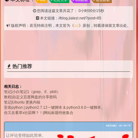
edu
社区大学
edu邮箱
教育邮箱
您阅读这篇文章共花了：
0小时00分16秒
本文链接：//blog.jialezi.net/?post=85
版权声明：若无特殊注明，本文皆为《
jaz
》原创，转载请保留文章出处。
热门推荐
相关日志：
笔记|小白笔记1（grep、if、pkill）
教程|自定义百度网盘的分享密码
笔记|Ubuntu 更换内核
安装python | python2.7.12一键脚本 & python3.6.0一键脚本。
你又在看草x社區啊？！|网站标题特效集合
你还可以输入
250
/ 250 个字