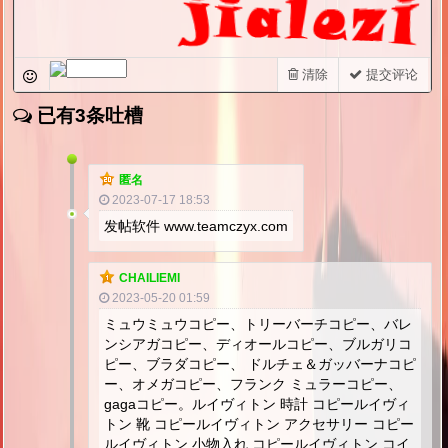
清除
提交评论
已有3条吐槽
匿名
2023-07-17 18:53
发帖软件 www.teamczyx.com
CHAILIEMI
2023-05-20 01:59
ミュウミュウコピー、トリーバーチコピー、バレ
ンシアガコピー、ディオールコピー、ブルガリコ
ピー、ブラダコピー、 ドルチェ＆ガッバーナコピ
ー、オメガコピー、フランク ミュラーコピー、
gagaコピー。ルイヴィトン 時計 コピールイヴィ
トン 靴 コピールイヴィトン アクセサリー コピー
ルイヴィトン 小物入れ コピールイヴィトン コイ