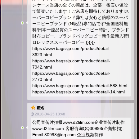
ンケース当店の全ての商品は、全部一番安い値段
で販売いたします！ご来店を期待しております!ス
ーパーコピーブランド弊社は安心と信頼のスーパ
ーコピーブランド (N級品)専門店です!全国送料無
料!日本一流品質のスーパーコピー時計、ブランド
財布コピー、ブランドバッグコピー新作最新入荷!
ロレックススーパーコピー }}}}}}
https://www.bagssjp.com/product/detail-
3623.html
https://www.bagssjp.com/product/detail-
7942.html
https://www.bagssjp.com/product/detail-
2770.html
https://www.bagssjp.com/product/detail-588.html
https://www.bagssjp.com/product/detail-14.html
匿名
2018-04-25 18:48
公司宣传片拍摄www.d2film.com企业宣传片制作
www.d2film.com-客服咨询QQ30998(企鹅扣扣)-
Email:
30998@qq.com
企业视频制作