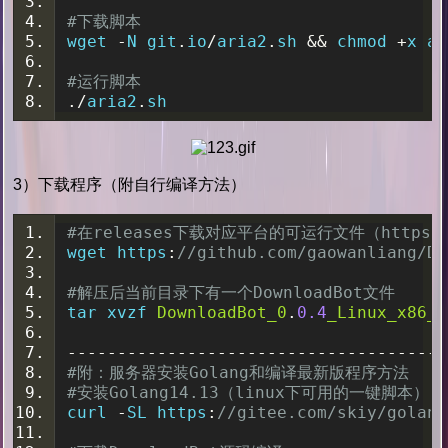
#下载脚本
wget 
-
N git
.
io
/
aria2
.
sh 
&&
 chmod 
+
x ar
#运行脚本
./
aria2
.
sh
3）下载程序（附自行编译方法）
#在releases下载对应平台的可运行文件（https://git
wget https
:
//github.com/gaowanliang/Do
#解压后当前目录下有一个DownloadBot文件
tar xvzf 
DownloadBot_0
.
0.4
_Linux_x86_6
--------------------------------------
#附：服务器安装Golang和编译最新版程序方法
#安装Golang14.13（linux下可用的一键脚本）
curl 
-
SL https
:
//gitee.com/skiy/golang