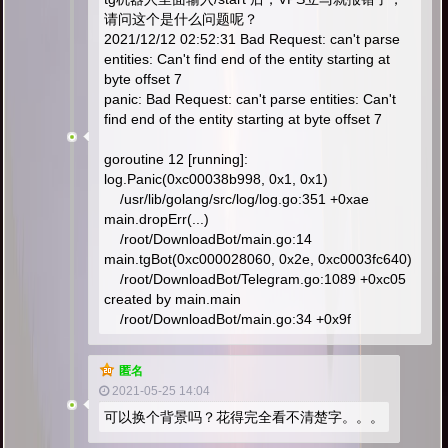
请问这个是什么问题呢？
2021/12/12 02:52:31 Bad Request: can't parse
entities: Can't find end of the entity starting at
byte offset 7
panic: Bad Request: can't parse entities: Can't
find end of the entity starting at byte offset 7
goroutine 12 [running]:
log.Panic(0xc00038b998, 0x1, 0x1)
/usr/lib/golang/src/log/log.go:351 +0xae
main.dropErr(...)
/root/DownloadBot/main.go:14
main.tgBot(0xc000028060, 0x2e, 0xc0003fc640)
/root/DownloadBot/Telegram.go:1089 +0xc05
created by main.main
/root/DownloadBot/main.go:34 +0x9f
匿名
2021-05-25 14:04
可以换个背景吗？花得完全看不清楚字。。。