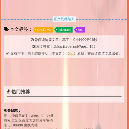
正文到此结束
本文标签：
OneDrive
telegram
bot
您阅读这篇文章共花了：
0小时00分17秒
本文链接：//blog.jialezi.net/?post=162
版权声明：若无特殊注明，本文皆为《
jaz
》原创，转载请保留文章出处。
热门推荐
相关日志：
笔记|小白笔记1（grep、if、pkill）
教程|自定义百度网盘的分享密码
笔记|Ubuntu 更换内核