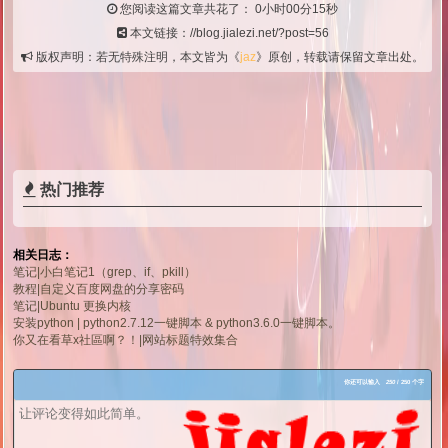
您阅读这篇文章共花了：
0小时00分15秒
本文链接：//blog.jialezi.net/?post=56
版权声明：若无特殊注明，本文皆为《
jaz
》原创，转载请保留文章出处。
热门推荐
相关日志：
笔记|小白笔记1（grep、if、pkill）
教程|自定义百度网盘的分享密码
笔记|Ubuntu 更换内核
安装python | python2.7.12一键脚本 & python3.6.0一键脚本。
你又在看草x社區啊？！|网站标题特效集合
你还可以输入
250
/ 250 个字