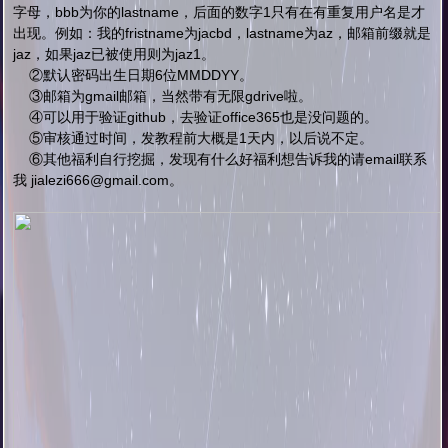
字母，bbb为你的lastname，后面的数字1只有在有重复用户名是才
出现。例如：我的fristname为jacbd，lastname为az，邮箱前缀就是
jaz，如果jaz已被使用则为jaz1。
②
默认密码出生日期6位MMDDYY。
③
邮箱为gmail邮箱，当然带有无限gdrive啦。
④
可以用于验证github，去验证office365也是没问题的。
⑤
审核通过时间，发教程前大概是1天内，以后说不定。
⑥其他福利自行挖掘，发现有什么好福利想告诉我的
请email联系
我
jialezi666@gmail.com
。