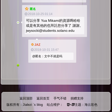
匿名
2018-10-25 01:14
可以分享 Yua Mikami的資源嗎哈哈
或是有其他的也拜託您分享了 謝謝。
jwysocki@students.solano.edu
JAZ
2018-10-31 15:47
@匿名：文中不就是吗
返回顶部
返回首页
手气不错
捐赠支持
版权所有：
Jialezi `s blog
站点维护：
+
主题：海云彩色