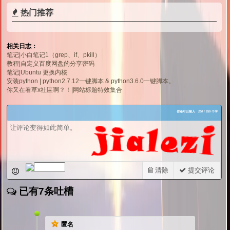
热门推荐
相关日志：
笔记|小白笔记1（grep、if、pkill）
教程|自定义百度网盘的分享密码
笔记|Ubuntu 更换内核
安装python | python2.7.12一键脚本 & python3.6.0一键脚本。
你又在看草x社區啊？！|网站标题特效集合
你还可以输入
250
/ 250 个字
清除
提交评论
已有7条吐槽
匿名